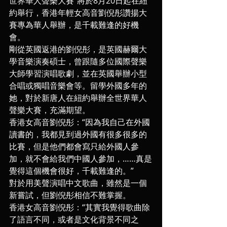
世界華人聲樂大賽”將於8月20日起在紐
約舉行，香港年輕女高音劉倪彤讚揚大
賽專為華人舉辦，是千載難逢的好機
會。
剛從英國返港的劉倪彤，是英國赫爾大
學音樂演奏碩士，曾跟隨多位國際聲樂
大師學習演唱歌劇，並在英國舉辦小型
合唱或獨唱音樂會等。留學外國多年的
她，對於新唐人在紐約舉辦全世界華人
聲樂大賽，充滿期望。
香港女高音劉倪彤：“因為我自己在外國
讀書的，我都見到過外國有很多很多的
比賽，但是他們都會寫只給外國人參
加，就不會給我們中國人參加，……真是
覺得這個機會很好，千載難逢的。”
對於用美聲演唱中文歌曲，雖然是一個
新嘗試，但劉倪彤相信不難掌握。
香港女高音劉倪彤：“其實我覺得歌曲除
了語言不同，或者是文化背景不同之