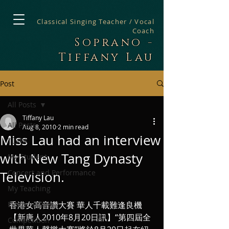
Classical Singing Teacher / Vocal
Coach
Soprano -
Tiffany Lau
Post
All Posts
Tiffany Lau
All Posts
Aug 8, 2010
2 min read
Miss Lau had an interview
TLVPA
with New Tang Dynasty
My Student
Concert and Performance
Television.
My Teaching
Examination
香港女高音讚大賽 華人千載難逢良機
【新唐人2010年8月20日訊】“第四屆全
Competition